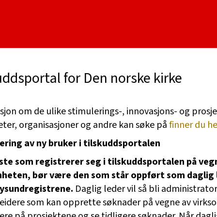
uddsportal for Den norske kirke
sjon om de ulike stimulerings-, innovasjons- og pros
ter, organisasjoner og andre kan søke på
finner du he
ering av ny bruker i tilskuddsportalen
ste som registrerer seg i tilskuddsportalen på veg
heten, bør være den som står oppført som daglig l
ysundregistrene.
Daglig leder vil så bli administrator
idere som kan opprette søknader på vegne av virks
re på prosjektene og se tidligere søknader. Når dagli