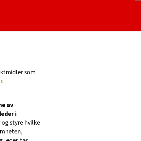
jektmidler som
r.
ne av
eder i
 og styre hvilke
omheten,
g leder har