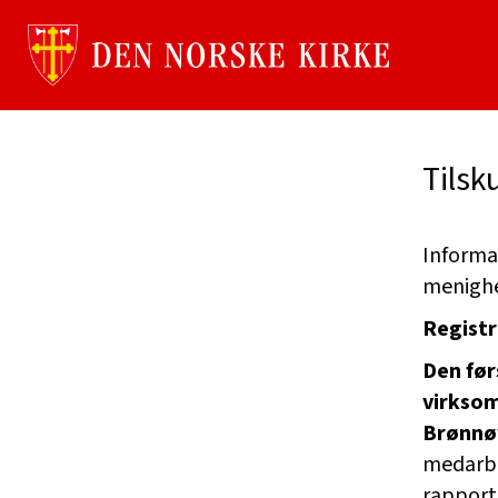
Gå
til
innhold
Tilsk
Informa
menighe
Registr
Den før
virksom
Brønnø
medarbe
rapporte